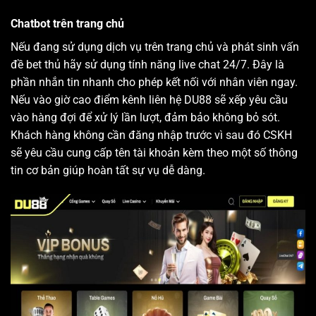
Chatbot trên trang chủ
Nếu đang sử dụng dịch vụ trên trang chủ và phát sinh vấn
đề bet thủ hãy sử dụng tính năng live chat 24/7. Đây là
phần nhắn tin nhanh cho phép kết nối với nhân viên ngay.
Nếu vào giờ cao điểm kênh liên hệ DU88 sẽ xếp yêu cầu
vào hàng đợi để xử lý lần lượt, đảm bảo không bỏ sót.
Khách hàng không cần đăng nhập trước vì sau đó CSKH
sẽ yêu cầu cung cấp tên tài khoản kèm theo một số thông
tin cơ bản giúp hoàn tất sự vụ dễ dàng.