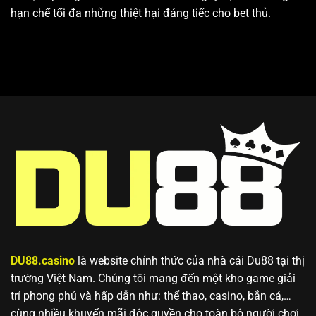
hạn chế tối đa những thiệt hại đáng tiếc cho bet thủ.
DU88.casino
là website chính thức của nhà cái Du88 tại thị
trường Việt Nam. Chúng tôi mang đến một kho game giải
trí phong phú và hấp dẫn như: thể thao, casino, bắn cá,…
cùng nhiều khuyến mãi độc quyền cho toàn bộ người chơi.