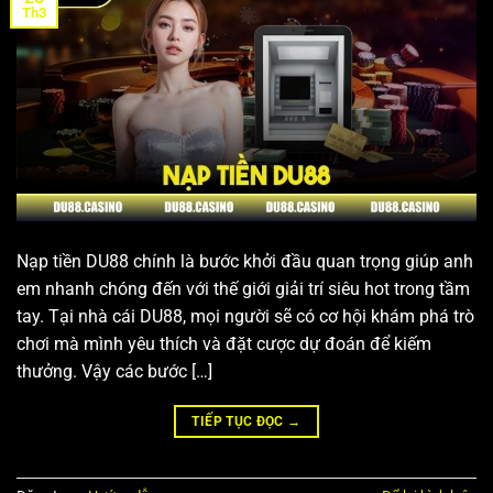
Th3
Nạp tiền DU88 chính là bước khởi đầu quan trọng giúp anh
em nhanh chóng đến với thế giới giải trí siêu hot trong tầm
tay. Tại nhà cái DU88, mọi người sẽ có cơ hội khám phá trò
chơi mà mình yêu thích và đặt cược dự đoán để kiếm
thưởng. Vậy các bước […]
TIẾP TỤC ĐỌC
→