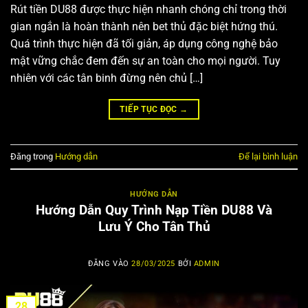
Rút tiền DU88 được thực hiện nhanh chóng chỉ trong thời
gian ngắn là hoàn thành nên bet thủ đặc biệt hứng thú.
Quá trình thực hiện đã tối giản, áp dụng công nghệ bảo
mật vững chắc đem đến sự an toàn cho mọi người. Tuy
nhiên với các tân binh đừng nên chủ […]
TIẾP TỤC ĐỌC
→
Đăng trong
Hướng dẫn
Để lại bình luận
HƯỚNG DẪN
Hướng Dẫn Quy Trình Nạp Tiền DU88 Và
Lưu Ý Cho Tân Thủ
ĐĂNG VÀO
28/03/2025
BỞI
ADMIN
28