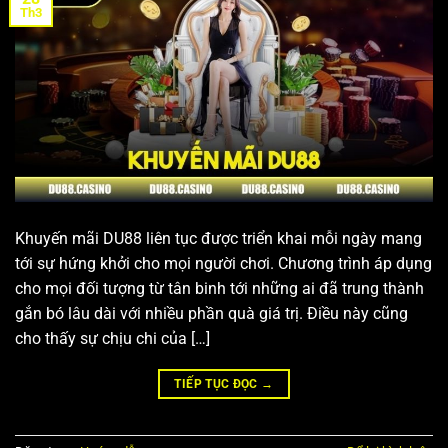
Th3
Khuyến mãi DU88 liên tục được triển khai mỗi ngày mang
tới sự hứng khởi cho mọi người chơi. Chương trình áp dụng
cho mọi đối tượng từ tân binh tới những ai đã trung thành
gắn bó lâu dài với nhiều phần quà giá trị. Điều này cũng
cho thấy sự chịu chi của […]
TIẾP TỤC ĐỌC
→