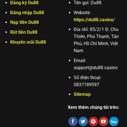
Đăng ký Du88
Tên gọi: Du88
Đăng nhập Du88
Website:
https://du88.casino/
Nạp tiền Du88
Địa chỉ: 85/2/1 Đ. Chu
Rút tiền Du88
Thiên, Phú Thạnh, Tân
Khuyến mãi Du88
Phú, Hồ Chí Minh, Việt
Nam
Email:
support@du88.casino
Số điện thoại:
0837189597
Sitemap
Xem thêm chúng tôi trên: