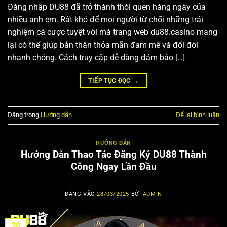
Đăng nhập DU88 đã trở thành thói quen hàng ngày của
nhiều anh em. Rất khó để mọi người từ chối những trải
nghiệm cá cược tuyệt vời mà trang web du88.casino mang
lại có thể giúp bản thân thỏa mãn đam mê và đổi đời
nhanh chóng. Cách truy cập dễ dàng đảm bảo […]
TIẾP TỤC ĐỌC
→
Đăng trong
Hướng dẫn
Để lại bình luận
HƯỚNG DẪN
Hướng Dẫn Thao Tác Đăng Ký DU88 Thành
Công Ngay Lần Đầu
ĐĂNG VÀO
28/03/2025
BỞI
ADMIN
28